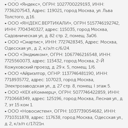
• ООО «Яндекс», ОГРН: 1027700229193, ИНН:
7736207543, Адрес: 119021, город Москва, ул. Льва
Толстого, д.16.
• ООО «ЯНДЕКС.ВЕРТИКАЛИ», ОГРН 5157746192742,
ИНН: 7704340327, адрес: 115035, город Москва,
Садовническая ул, д. 82 стр. 2, помещ. 3а06.
• ООО «Смартис», ИНН: 7727428345, Адрес: Москва,
Одесская ул., д. 2, к/э/п с/6/24.
• ООО «Эмджиком», ОГРН: 1067746216548, ИНН:
7725560073, адрес: 115432, город Москва, 2-Й
Кожуховский проезд, д. 29 к. 5, помещ. 1/6.
• ООО «Айриэлтор, ОГНР: 1137746481190, ИНН:
7718935772, адрес: 107023, город Москва,
Электрозаводская ул., д. 27 стр. 8, помещ. I этаж 5.
• ООО «КЕХ еКоммерц», ОГРН: 5077746422859, ИНН:
7710668349, адрес: 125196, город Москва, Лесная ул., д.
7, эт 15 ком 1.
• ООО «Новосистем», ОГРН: 1037739054682, ИНН:
7710311878, адрес: 117638, город Москва, Одесская ул.,
д. 2, к/э/п с/17/21н.