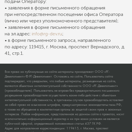
подачи Оператору:
• заявления в форме письменного обращения
при непосредственном посещении офиса Оператора
(лично или через уполномоченного представителя);
• заявления в форме письменного обращения
на эл.адрес:
info@rg-dev.ru
;
• в форме письменного запроса, направленного
по адресу: 119415, г. Москва, проспект Вернадского, д.
41, стр.1.
Все права на публикуемые на сайте материалы принадлежат ООО «РГ-
Девелопмент» © РГ-Девелопмент. Оставаясь на сайте, Пользователь сайта
подтверждает, что уведомлен, что любые материалы, размещенные на сайте,
являются объектами интеллектуальной собственности ООО «РГ-Девелопмент»
(правообладателя). Пользователь не вправе без предварительного письменного
разрешения правообладателя осуществлять какие-либо действия с объектами
интеллектуальной собственности, в противном случае правообладатель оставляет
за собой право на взыскание штрафов, предусмотренных законодательством РФ,
а также на обращение в компетентные органы за защитой своих прав и законных
интересов. Любая информация, представленная на данном сайте о проектах, носит
исключительно информационный характер и ни при каких условиях не является
публичной офертой, определяемой положениями статьи 437 ГК РФ.
Адрес для направления корреспонденции: 119415, г. Москва, проспект