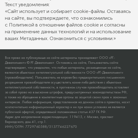
Текст уведомления:
«Сайт использует и собирает cookie-файлы. Оставаясь
на сайте, вы подтверждаете, что ознакомились
с Политикой в отношении файлов cookie и согласны
на применение данных технологий и на использование
ваших Метаданных. Ознакомиться с условиями.»
Все права на публикуемые на сайте материалы принадлежат ООО «РГ-
Девелопмент» © РГ-Девелопмент. Оставаясь на сайте, Пользователь сайта
подтверждает, что уведомлен, что любые материалы, размещенные на сайте,
являются объектами интеллектуальной собственности ООО «РГ-Девелопмент»
(правообладателя). Пользователь не вправе без предварительного письменного
разрешения правообладателя осуществлять какие-либо действия с объектами
интеллектуальной собственности, в противном случае правообладатель оставляет
за собой право на взыскание штрафов, предусмотренных законодательством РФ,
а также на обращение в компетентные органы за защитой своих прав и законных
интересов. Любая информация, представленная на данном сайте о проектах, носит
исключительно информационный характер и ни при каких условиях не является
публичной офертой, определяемой положениями статьи 437 ГК РФ.
Адрес для направления корреспонденции: 119415, г. Москва, проспект
Вернадского, дом 41, стр.1.
ИНН/ОГРН: 7729760588/5137746227670