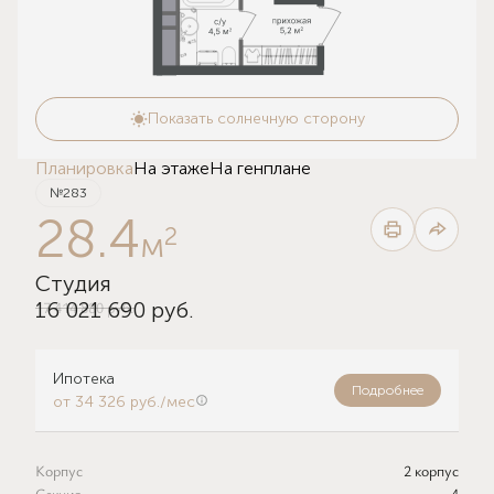
Показать солнечную сторону
Планировка
На этаже
На генплане
№283
28.4
2
м
Студия
17 414 880 руб.
16 021 690 руб.
Ипотека
Подробнее
от 34 326 руб./мес
Корпус
2 корпус
Секция
4