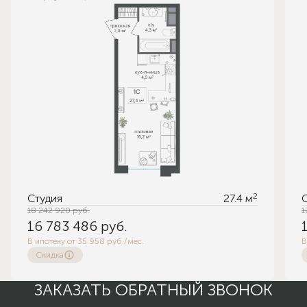
2
Студия
27.4 м
18 242 920
руб.
1
16 783 486
руб.
В ипотеку от 35 958 руб./мес.
В
Скидка
ЗАКАЗАТЬ ОБРАТНЫЙ ЗВОНОК