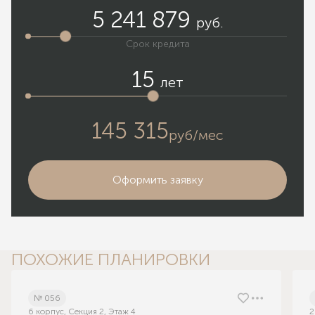
5 241 879
руб.
Срок кредита
15
лет
145 315
руб/мес
Оформить заявку
ПОХОЖИЕ ПЛАНИРОВКИ
№ 056
6 корпус, Секция 2, Этаж 4
2