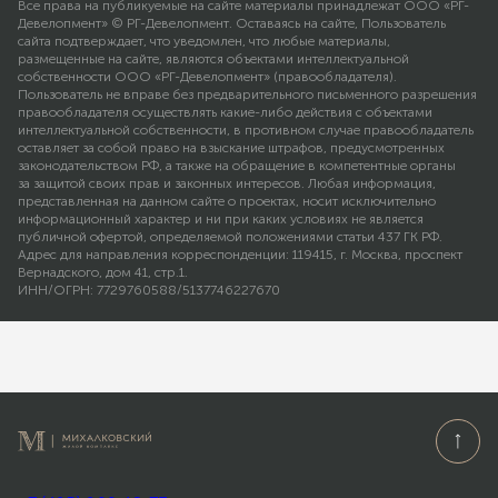
Все права на публикуемые на сайте материалы принадлежат ООО «РГ-
Девелопмент» © РГ-Девелопмент. Оставаясь на сайте, Пользователь
сайта подтверждает, что уведомлен, что любые материалы,
размещенные на сайте, являются объектами интеллектуальной
собственности ООО «РГ-Девелопмент» (правообладателя).
Пользователь не вправе без предварительного письменного разрешения
правообладателя осуществлять какие-либо действия с объектами
интеллектуальной собственности, в противном случае правообладатель
оставляет за собой право на взыскание штрафов, предусмотренных
законодательством РФ, а также на обращение в компетентные органы
за защитой своих прав и законных интересов. Любая информация,
представленная на данном сайте о проектах, носит исключительно
информационный характер и ни при каких условиях не является
публичной офертой, определяемой положениями статьи 437 ГК РФ.
Адрес для направления корреспонденции: 119415, г. Москва, проспект
Вернадского, дом 41, стр.1.
ИНН/ОГРН: 7729760588/5137746227670