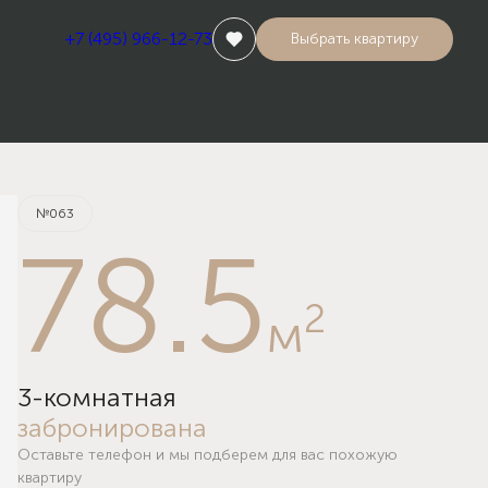
+7 (495) 966-12-73
Выбрать квартиру
Квартира забронирована
№063
78.5
2
м
3-комнатная
забронирована
Оставьте телефон и мы подберем для вас похожую
квартиру