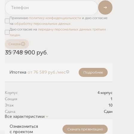
Принимаю
политику конфиденциальности
и даю согласие
на
обработку персональных данных
Даю согласие на
передачу персональных данных третьим
лицам
Скидка
38 857 500 руб.
35 748 900 руб.
Ипотека
от 76 589 руб./мес
Подробнее
Корпус
4 корпус
Секция
1
Этаж
10
Сдача
Сдан
Все характеристики
Ознакомиться
Скачать презентацию
с проектом