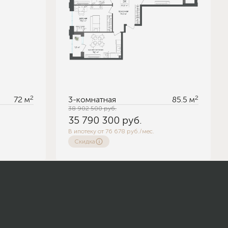
2
2
72 м
3-комнатная
85.5 м
38 902 500
руб.
35 790 300
руб.
В ипотеку от 76 678 руб./мес.
Скидка