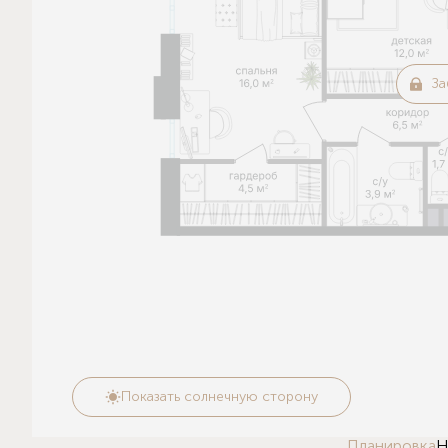
За
Показать солнечную сторону
Планировка
Н