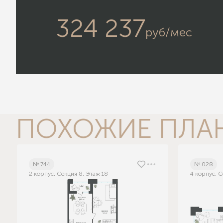
324 237
руб/мес
ПОХОЖИЕ ПЛА
№ 744
№ 028
2 корпус, Секция 8, Этаж 18
4 корпус, С