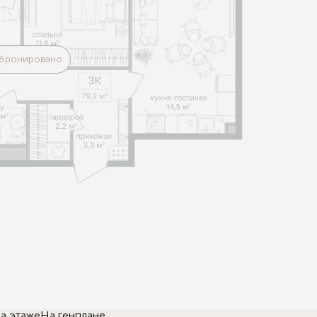
бронировано
а этаже
На генплане