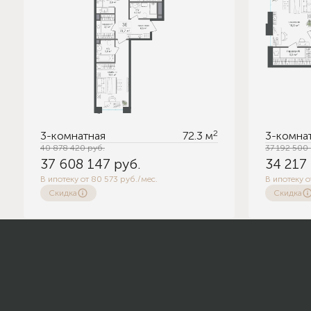
2
3-комнатная
72.3 м
3-комна
40 878 420
руб.
37 192 500
37 608 147
руб.
34 217
В ипотеку от 80 573 руб./мес.
В ипотеку о
Скидка
Скидка