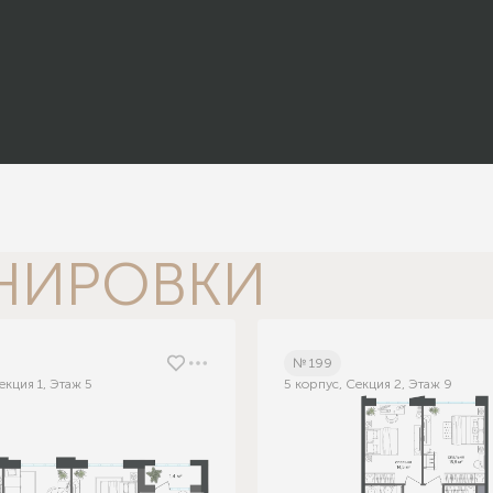
НИРОВКИ
№ 199
екция 1, Этаж 5
5 корпус, Секция 2, Этаж 9