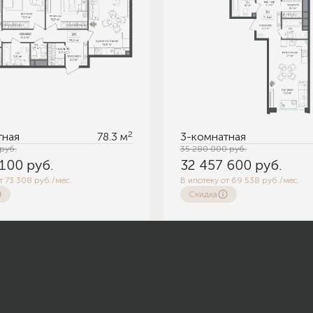
2
тная
78.3 м
3-комнатная
руб.
35 280 000
руб.
 100
руб.
32 457 600
руб.
т 73 308 руб./мес.
В ипотеку от 69 538 руб./мес.
Скидка