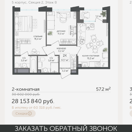
5 корпус, Секция 2, Этаж 8
2
2
2-комнатная
57.2 м
30 602 000
руб.
3
28 153 840
руб.
В ипотеку от 60 318 руб./мес.
В
Скидка
ЗАКАЗАТЬ ОБРАТНЫЙ ЗВОНОК