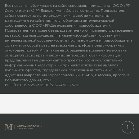
Все права на публикуемые на сайте материалы принадлежат ООО «РГ-
Девелопмент» © РГ-Девелопмент. Оставаясь на сайте, Пользователь
сайта подтверждает, что уведомлен, что любые материалы,
размещенные на сайте, являются объектами интеллектуальной
собственности ООО «РГ-Девелопмент» (правообладателя).
Пользователь не вправе без предварительного письменного разрешения
правообладателя осуществлять какие-либо действия с объектами
интеллектуальной собственности, в противном случае правообладатель
оставляет за собой право на взыскание штрафов, предусмотренных
законодательством РФ, а также на обращение в компетентные органы
за защитой своих прав и законных интересов. Любая информация,
представленная на данном сайте о проектах, носит исключительно
информационный характер и ни при каких условиях не является
публичной офертой, определяемой положениями статьи 437 ГК РФ.
Адрес для направления корреспонденции: 119415, г. Москва, проспект
Вернадского, дом 41, стр.1.
ИНН/ОГРН: 7729760588/5137746227670