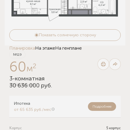
Показать солнечную сторону
Планировка
На этаже
На генплане
№119
60
2
м
3-комнатная
33 300 000 руб.
30 636 000 руб.
Ипотека
Подробнее
от 65 635 руб./мес
Корпус
5 корпус