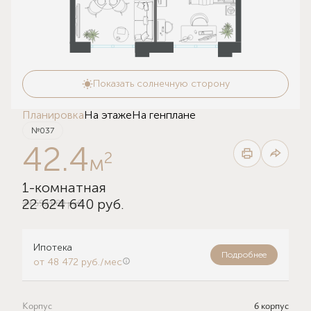
Показать солнечную сторону
Планировка
На этаже
На генплане
№037
42.4
2
м
1-комнатная
24 592 000 руб.
22 624 640 руб.
Ипотека
Подробнее
от 48 472 руб./мес
Корпус
6 корпус