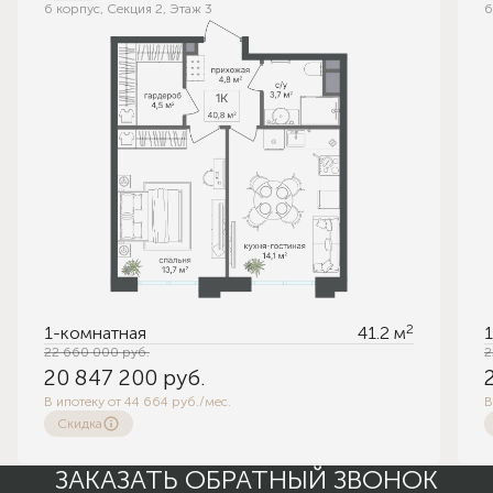
6 корпус, Секция 2, Этаж 3
6
2
1-комнатная
41.2 м
22 660 000
руб.
2
20 847 200
руб.
В ипотеку от 44 664 руб./мес.
В
Скидка
ЗАКАЗАТЬ ОБРАТНЫЙ ЗВОНОК