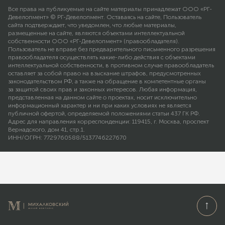
Все права на публикуемые на сайте материалы принадлежат ООО «РГ-
Девелопмент» © РГ-Девелопмент. Оставаясь на сайте, Пользователь
сайта подтверждает, что уведомлен, что любые материалы,
размещенные на сайте, являются объектами интеллектуальной
собственности ООО «РГ-Девелопмент» (правообладателя).
Пользователь не вправе без предварительного письменного разрешения
правообладателя осуществлять какие-либо действия с объектами
интеллектуальной собственности, в противном случае правообладатель
оставляет за собой право на взыскание штрафов, предусмотренных
законодательством РФ, а также на обращение в компетентные органы
за защитой своих прав и законных интересов. Любая информация,
представленная на данном сайте о проектах, носит исключительно
информационный характер и ни при каких условиях не является
публичной офертой, определяемой положениями статьи 437 ГК РФ.
Адрес для направления корреспонденции: 119415, г. Москва, проспект
Вернадского, дом 41, стр.1.
ИНН/ОГРН: 7729760588/5137746227670